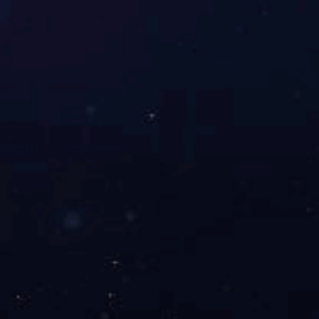
上一篇：没有了！
下一篇：
华为数据项目
常用工具
新闻媒体链接
官方监督举报平台